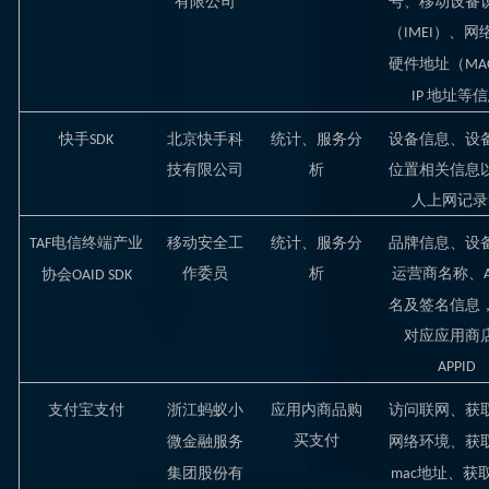
有限公司
号、移动设备
（
）、网
IMEI
硬件地址（
MA
地址等信
IP
快手
北京快手科
统计、服务分
设备信息、设
SDK
技有限公司
析
位置相关信息
人上网记录
电信终端产业
移动安全工
统计、服务分
品牌信息、设
TAF
作委员
析
运营商名称、
协会
OAID SDK
名及签名信息
对应应用商
A
PPID
支付宝支付
浙江蚂蚁小
应用内商品购
访问联网、获
买
支付
微金融服务
网络环境、获
集团股份有
地址、获
mac