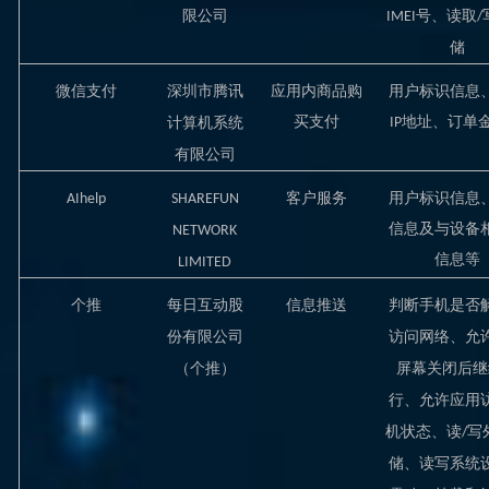
限公司
号、读取
IMEI
/
储
微信支付
深圳市腾讯
应用内商品购
用户标识信息
买
支付
地址、订单
计算机系统
I
P
有限公司
客户服务
用户标识信息
AIhelp
SHAREFUN
信息及与设备
NETWORK
信息等
LIMITED
个推
每日互动股
信息推送
判断手机是否
份有限公司
访问网络、允
（个推）
屏幕关闭后继
行、允许应用
机状态、读
写
/
储、读写系统