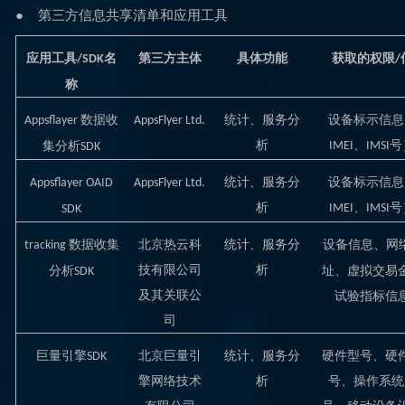
● 第三方信息共享清单和应用工具
应用工具
名
第三方主体
具体功能
获取的权限
/SDK
/
称
数据收
统计、服务分
设备标示信息
Appsflayer
AppsFlyer Ltd.
析
、
号
集分析
IMEI
IMSI
SDK
统计、服务分
设备标示信息
Appsflayer OAID
AppsFlyer Ltd.
析
、
号
IMEI
IMSI
SDK
数据收集
北京热云科
统计、服务分
设备信息、网
tracking
技有限公司
析
分析
址、虚拟交易
SDK
及其关联公
试验指标信
司
巨量引擎
北京巨量引
统计、服务分
硬件型号、硬
SDK
擎网络技术
析
号、操作系统