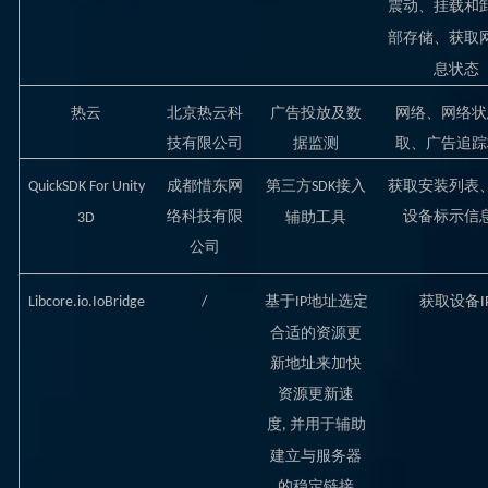
震动、挂载和
部存储、获取
息状态
热云
北京热云科
广告投放及数
网络、网络状
技有限公司
据监测
取、广告追踪
成都惜东网
第三方
接入
获取安装列表
QuickSDK For Unity
SDK
络科技有限
设备标示信
辅助工具
3D
公司
基于
地址选定
获取设备
Libcore.io.IoBridge
/
IP
I
合适的资源更
新地址来加快
资源更新速
度
并用于辅助
,
建立与服务器
的稳定链接