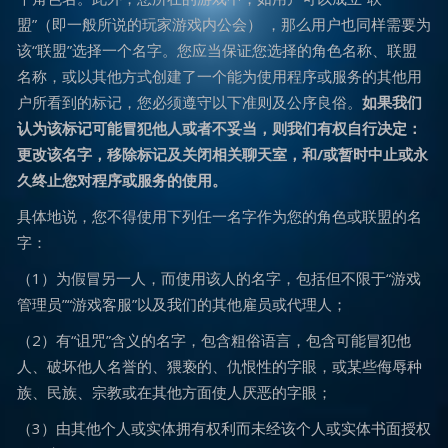
盟”（即一般所说的玩家游戏内公会） ，那么用户也同样需要为
该“联盟”选择一个名字。您应当保证您选择的角色名称、联盟
名称，或以其他方式创建了一个能为使用程序或服务的其他用
户所看到的标记，您必须遵守以下准则及公序良俗。
如果我们
认为该标记可能冒犯他人或者不妥当，则我们有权自行决定：
更改该名字，移除标记及关闭相关聊天室，和/或暂时中止或永
久终止您对程序或服务的使用。
具体地说，您不得使用下列任一名字作为您的角色或联盟的名
字：
（1）为假冒另一人，而使用该人的名字，包括但不限于“游戏
管理员”“游戏客服”以及我们的其他雇员或代理人；
（2）有“诅咒”含义的名字，包含粗俗语言，包含可能冒犯他
人、破坏他人名誉的、猥亵的、仇恨性的字眼，或某些侮辱种
族、民族、宗教或在其他方面使人厌恶的字眼；
（3）由其他个人或实体拥有权利而未经该个人或实体书面授权