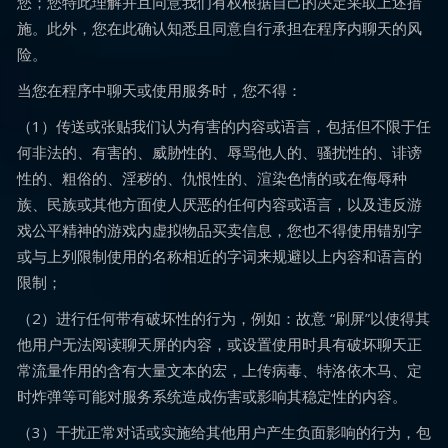
您；您特此理解并且同意我们有权根据自己的决定采取上述措
施。此外，您在此确认知悉且同意自行承担在程序内聊天的风
险。
当您在程序中聊天或使用服务时，您不得：
（1）传送或张贴我们认为有害的内容或语言，包括但不限于任
何非法的、有害的、威胁性的、辱骂他人的、骚扰性的、诽谤
性的、粗俗的、淫秽的、仇恨性的、渲染色情的或在侮辱种
族、民族或其他方面使人厌恶的任何内容或语言，以及违反游
戏公平精神的游戏内虚拟物品买卖信息，您也不得使用错别字
或与上列限制使用的名称相近的字词来规避以上内容和语言的
限制；
（2）进行任何带有破坏性的行为，例如：故意 “刷屏”以使得其
他用户无法阅读聊天屏的内容，或设置使用时具有破坏聊天正
常流量作用的含有大量文本的宏，上传病毒、特洛依木马、定
时炸弹等可能对服务系统造成伤害或影响其稳定性的内容。
（3）干扰正常对话或实施给其他用户产生负面影响的行为，包